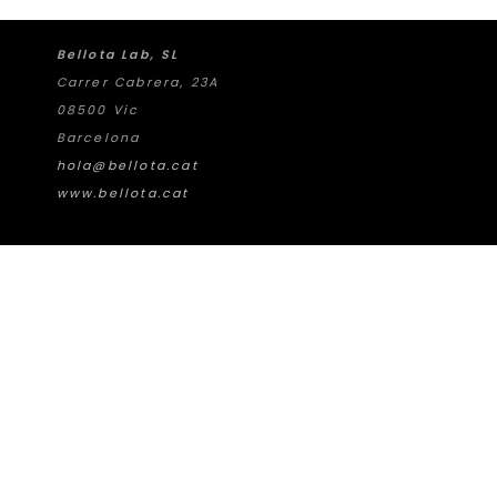
Bellota Lab, SL
Carrer Cabrera, 23A
08500 Vic
Barcelona
hola@bellota.cat
www.bellota.cat