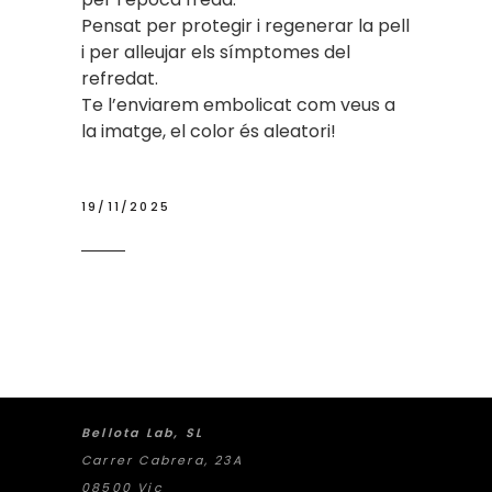
Pensat per protegir i regenerar la pell
i per alleujar els símptomes del
refredat.
Te l’enviarem embolicat com veus a
la imatge, el color és aleatori!
19/11/2025
Bellota Lab, SL
Carrer Cabrera, 23A
08500 Vic