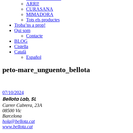
ARRI!
CURASANA
MIMADORA
Tots els productes
Troba’ns a prop!
Qui som
Contacte
BLOG
Cistella
Català
Español
peto-mare_unguento_bellota
07/10/2024
Bellota Lab, SL
Carrer Cabrera, 23A
08500 Vic
Barcelona
hola@bellota.cat
www.bellota.cat