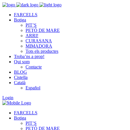
FARCELLS
Botiga
PIT’S
PETÓ DE MARE
ARRI!
CURASANA
MIMADORA
Tots els productes
Troba’ns a prop!
Qui som
Contacte
BLOG
Cistella
Català
Español
Login
FARCELLS
Botiga
PIT’S
PETÓ DE MARE