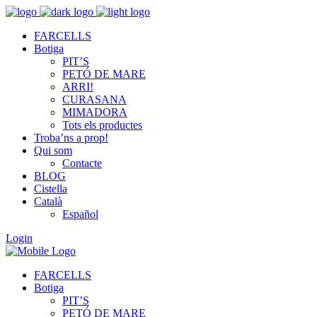
FARCELLS
Botiga
PIT’S
PETÓ DE MARE
ARRI!
CURASANA
MIMADORA
Tots els productes
Troba’ns a prop!
Qui som
Contacte
BLOG
Cistella
Català
Español
Login
FARCELLS
Botiga
PIT’S
PETÓ DE MARE