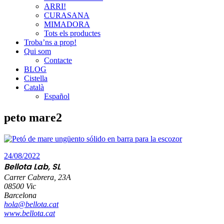
ARRI!
CURASANA
MIMADORA
Tots els productes
Troba’ns a prop!
Qui som
Contacte
BLOG
Cistella
Català
Español
peto mare2
24/08/2022
Bellota Lab, SL
Carrer Cabrera, 23A
08500 Vic
Barcelona
hola@bellota.cat
www.bellota.cat