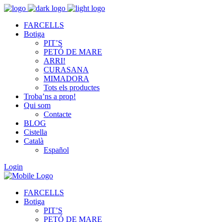
FARCELLS
Botiga
PIT’S
PETÓ DE MARE
ARRI!
CURASANA
MIMADORA
Tots els productes
Troba’ns a prop!
Qui som
Contacte
BLOG
Cistella
Català
Español
Login
FARCELLS
Botiga
PIT’S
PETÓ DE MARE