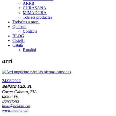
ARRI!
CURASANA
MIMADORA
Tots els productes
Troba’ns a prop!
Qui som
Contacte
BLOG
Cistella
Català
Español
arri
24/08/2022
Bellota Lab, SL
Carrer Cabrera, 23A
08500 Vic
Barcelona
hola@bellota.cat
www.bellota.cat