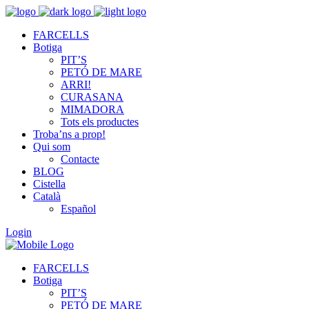
FARCELLS
Botiga
PIT’S
PETÓ DE MARE
ARRI!
CURASANA
MIMADORA
Tots els productes
Troba’ns a prop!
Qui som
Contacte
BLOG
Cistella
Català
Español
Login
FARCELLS
Botiga
PIT’S
PETÓ DE MARE