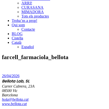
ARRI!
CURASANA
MIMADORA
Tots els productes
Troba’ns a prop!
Qui som
Contacte
BLOG
Cistella
Català
Español
farcell_farmaciola_bellota
26/04/2026
Bellota Lab, SL
Carrer Cabrera, 23A
08500 Vic
Barcelona
hola@bellota.cat
www.bellota.cat