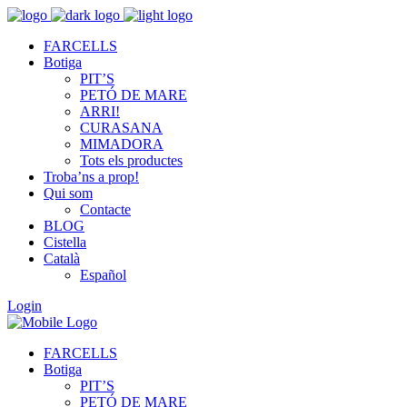
FARCELLS
Botiga
PIT’S
PETÓ DE MARE
ARRI!
CURASANA
MIMADORA
Tots els productes
Troba’ns a prop!
Qui som
Contacte
BLOG
Cistella
Català
Español
Login
FARCELLS
Botiga
PIT’S
PETÓ DE MARE