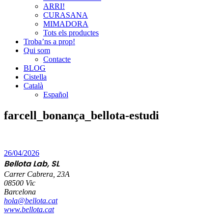
ARRI!
CURASANA
MIMADORA
Tots els productes
Troba’ns a prop!
Qui som
Contacte
BLOG
Cistella
Català
Español
farcell_bonança_bellota-estudi
26/04/2026
Bellota Lab, SL
Carrer Cabrera, 23A
08500 Vic
Barcelona
hola@bellota.cat
www.bellota.cat